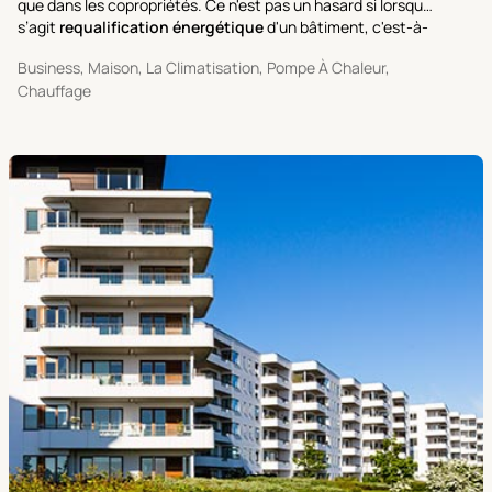
que dans les copropriétés. Ce n'est pas un hasard si lorsqu’il
s’agit
requalification énergétique
d'un bâtiment, c'est-à-
dire l'ensemble de toutes les activités visant à améliorer les
Business, Maison, La Climatisation, Pompe À Chaleur,
performances et à réduire les coûts énergétiques,
Chauffage
le
remplacement de la chaudière par une pompe à
chaleur
est l'une des premières interventions qui est
envisager et planifier.