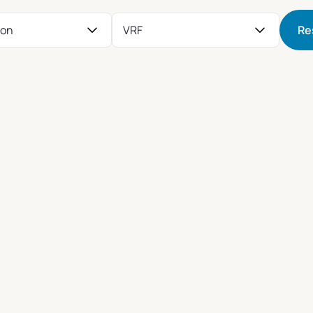
ion
VRF
Re