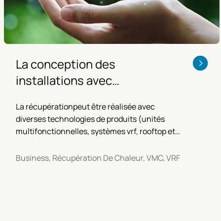
La conception des
installations avec
récupération de chaleur
La récupérationpeut être réalisée avec
diverses technologies de produits (unités
multifonctionnelles, systèmes vrf, rooftop et
zephir). Chaque technologie offre une
récupération différente.
Business, Récupération De Chaleur, VMC, VRF